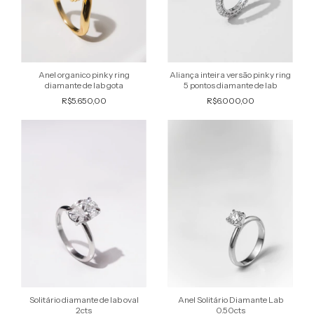
Aliança inteira versão pinky ring
Anel organico pinky ring
5 pontos diamante de lab
diamante de lab gota
R$6.000,00
R$5.650,00
Solitário diamante de lab oval
Anel Solitário Diamante Lab
2cts
0.50cts