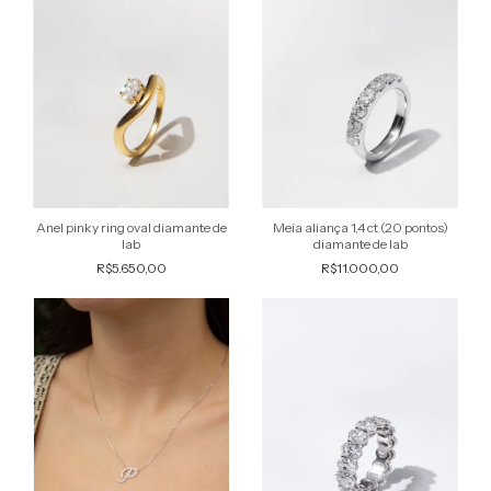
Anel pinky ring oval diamante de
Meia aliança 1,4 ct (20 pontos)
lab
diamante de lab
R$5.650,00
R$11.000,00