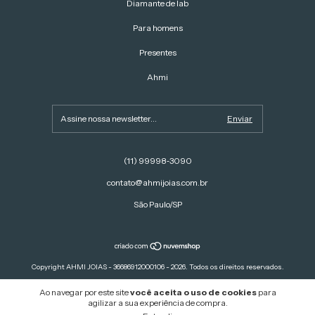
Diamante de lab
Para homens
Presentes
Ahmi
(11) 99998‑3090‬
contato@ahmijoias.com.br
São Paulo/SP
Copyright AHMI JOIAS - 36686912000106 - 2026. Todos os direitos reservados.
Ao navegar por este site
você aceita o uso de cookies
para
agilizar a sua experiência de compra.