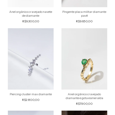
Anel orgânico cravejado navete
Pingente placa militar diamante
de diamante
pavê
R$9.300,00
R$9.650,00
Anel orgânico cravejado
Piercing cluster max diamante
diamante e gota esmeralda
R$2.800,00
R$7.900,00