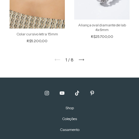
Aliança oval diamante de lab
4x6mm
Colar cursivo letra 15mm
R$25.700,00
R$5.200,00
1
/
8
Shop
Coleções
Casamento