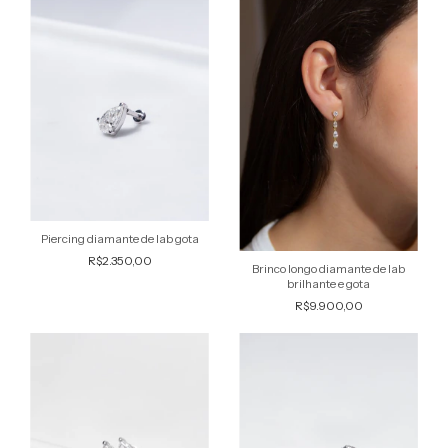
Piercing diamante de lab gota
R$2.350,00
Brinco longo diamante de lab
brilhante e gota
R$9.900,00