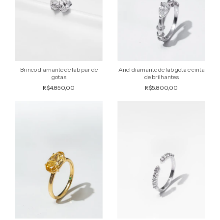
Brinco diamante de lab par de
Anel diamante de lab gota e cinta
gotas
de brilhantes
R$4.850,00
R$5.800,00