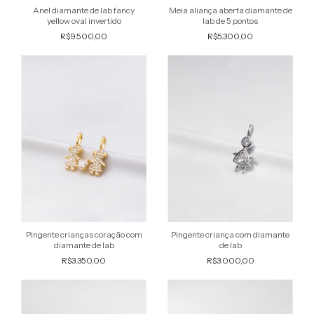
Anel diamante de lab fancy
Meia aliança aberta diamante de
yellow oval invertido
lab de 5 pontos
R$9.500,00
R$5.300,00
Pingente crianças coração com
Pingente criança com diamante
diamante de lab
de lab
R$3.350,00
R$3.000,00