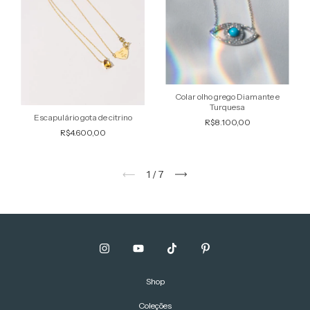
Colar olho grego Diamante e
Turquesa
Escapulário gota de citrino
R$8.100,00
R$4.600,00
1
/
7
Shop
Coleções