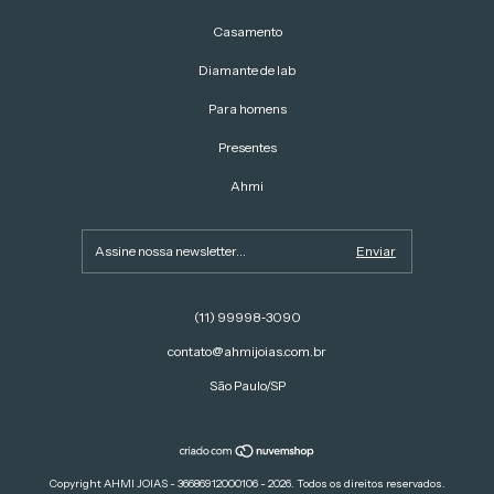
Casamento
Diamante de lab
Para homens
Presentes
Ahmi
(11) 99998‑3090‬
contato@ahmijoias.com.br
São Paulo/SP
Copyright AHMI JOIAS - 36686912000106 - 2026. Todos os direitos reservados.