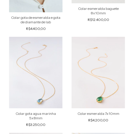
Colar esmeralda baguete
8x10mm
Colar gota de esmeralda e gota
R$12.400,00
de diamante de lab
R$4.400,00
Colar gota agua marinha
Colar esmeralda 7x10mm
5x8mm
R$4.200,00
R$3.250,00