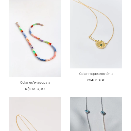
Colar raquete de tênis
R$4.650,00
Colar esferas opala
R$2.990,00