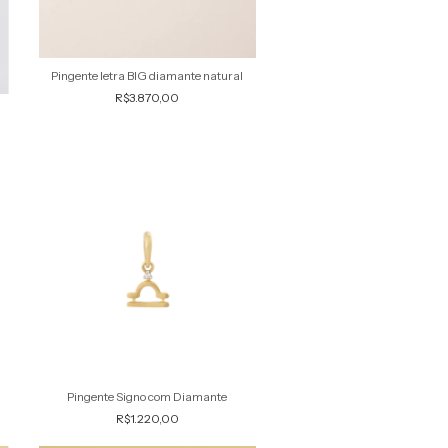
Pingente letra BIG diamante natural
R$3.870,00
Pingente Signo com Diamante
R$1.220,00