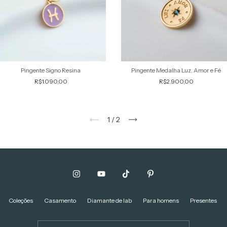
Pingente Signo Resina
Pingente Medalha Luz, Amor e Fé
R$1.090,00
R$2.900,00
1
/
2
Coleções
Casamento
Diamante de lab
Para homens
Presentes