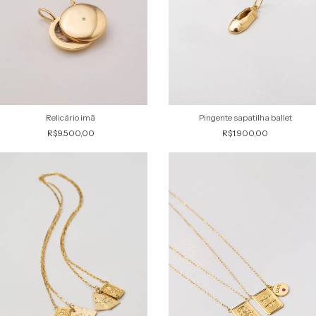
Relicário imã
Pingente sapatilha ballet
R$9.500,00
R$1.900,00