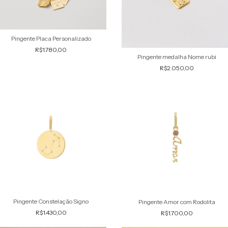
Pingente Placa Personalizado
R$1.780,00
Pingente medalha Nome rubi
R$2.050,00
Pingente Constelação Signo
Pingente Amor com Rodolita
R$1.430,00
R$1.700,00