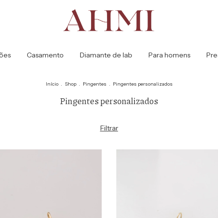
ões
Casamento
Diamante de lab
Para homens
Pre
Início
.
Shop
.
Pingentes
.
Pingentes personalizados
Pingentes personalizados
Filtrar