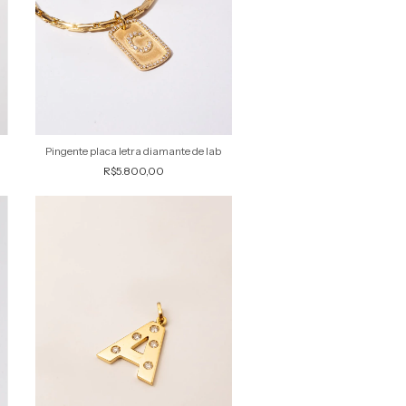
Pingente placa letra diamante de lab
R$5.800,00