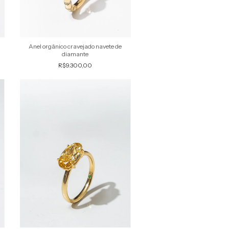
Anel orgânico cravejado navete de
diamante
R$9.300,00