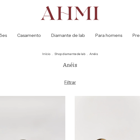
ões
Casamento
Diamante de lab
Para homens
Pre
Início
.
Shop diamante de lab
.
Anéis
Anéis
Filtrar