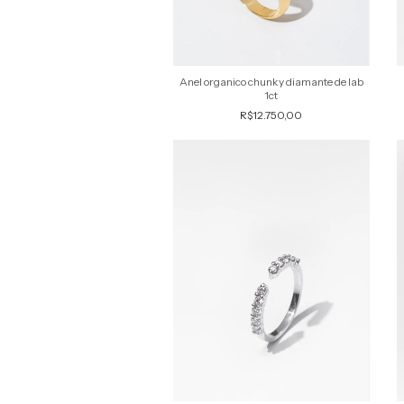
Anel organico chunky diamante de lab
1ct
R$12.750,00