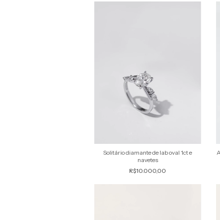
Solitário diamante de lab oval 1ct e
A
navetes
R$10.000,00