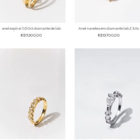
anel espiral 0,50ct diamante de lab
Anel navetes em diamante lab 2,1cts
R$11.300,00
R$13.700,00