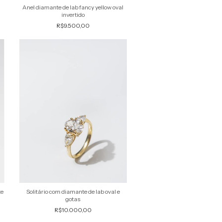
Anel diamante de lab fancy yellow oval
invertido
R$9.500,00
te
Solitário com diamante de lab oval e
gotas
R$10.000,00