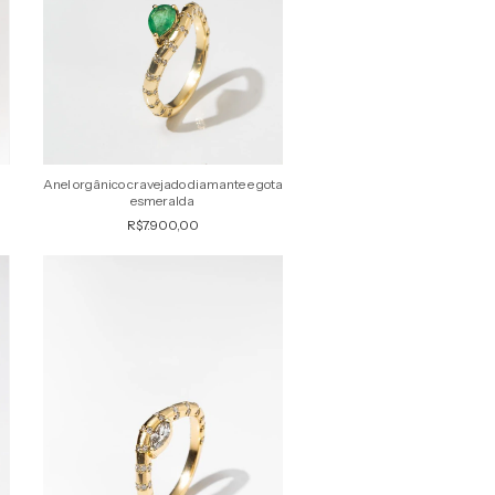
Anel orgânico cravejado diamante e gota
esmeralda
R$7.900,00