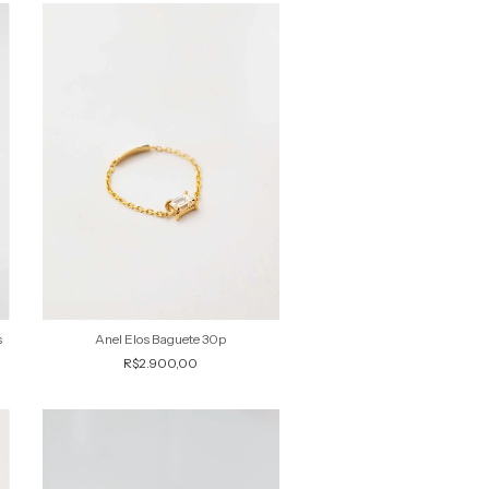
s
Anel Elos Baguete 30p
R$2.900,00