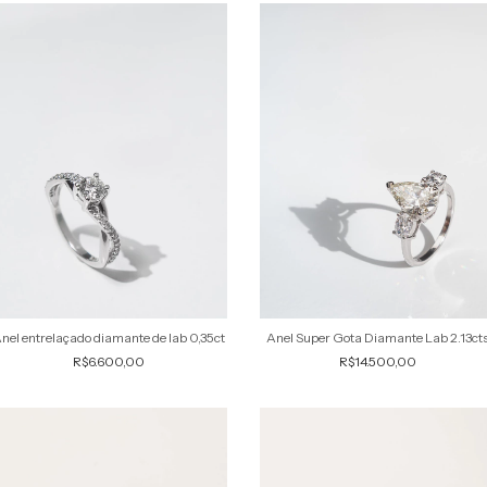
nel entrelaçado diamante de lab 0,35ct
Anel Super Gota Diamante Lab 2.13ct
R$6.600,00
R$14.500,00