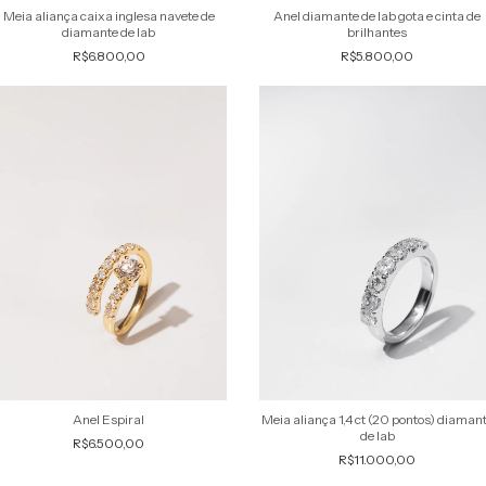
Meia aliança caixa inglesa navete de
Anel diamante de lab gota e cinta de
diamante de lab
brilhantes
R$6.800,00
R$5.800,00
Anel Espiral
Meia aliança 1,4 ct (20 pontos) diaman
de lab
R$6.500,00
R$11.000,00