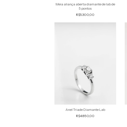
Meia aliança aberta diamante de lab de
5 pontos
R$5.300,00
Anel Triade Diamante Lab
R$4.850,00