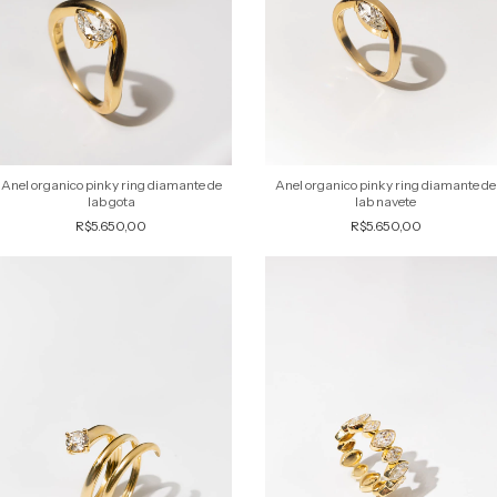
Anel organico pinky ring diamante de
Anel organico pinky ring diamante de
lab navete
lab gota
R$5.650,00
R$5.650,00