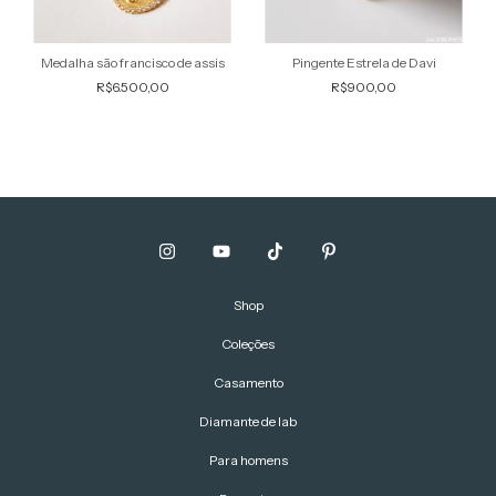
Medalha são francisco de assis
Pingente Estrela de Davi
R$6.500,00
R$900,00
Shop
Coleções
Casamento
Diamante de lab
Para homens