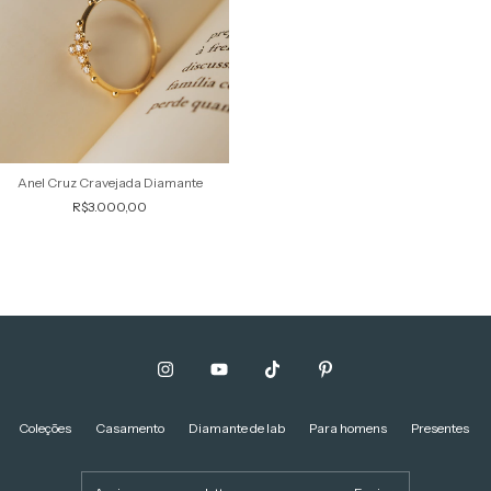
Anel Cruz Cravejada Diamante
R$3.000,00
Coleções
Casamento
Diamante de lab
Para homens
Presentes