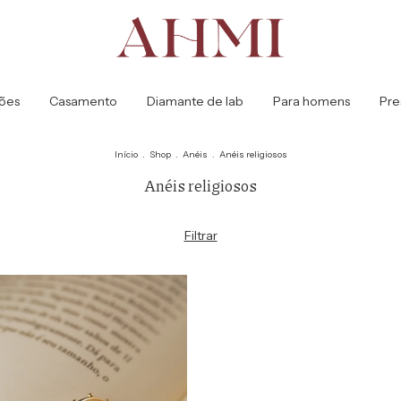
ões
Casamento
Diamante de lab
Para homens
Pre
Início
.
Shop
.
Anéis
.
Anéis religiosos
Anéis religiosos
Filtrar