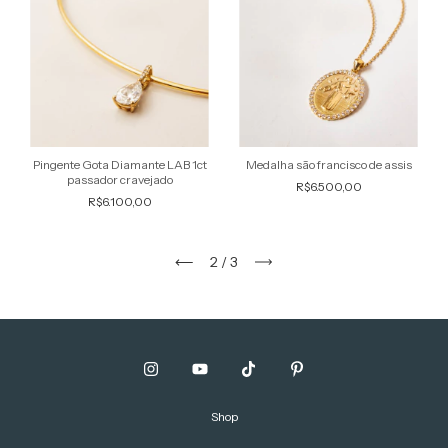
Pingente Gota Diamante LAB 1ct
Medalha são francisco de assis
passador cravejado
R$6.500,00
R$6.100,00
2
/
3
Shop