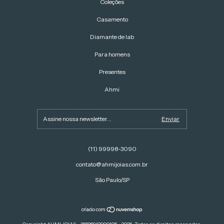
Coleções
Casamento
Diamante de lab
Para homens
Presentes
Ahmi
(11) 99998‑3090‬
contato@ahmijoias.com.br
São Paulo/SP