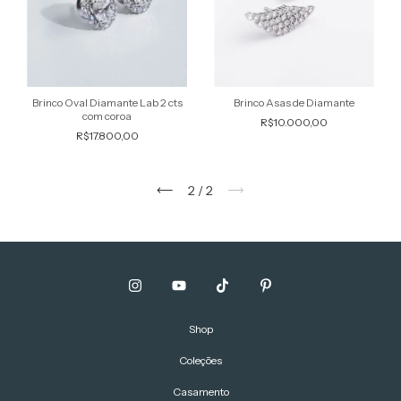
Brinco Asas de Diamante
Brinco Oval Diamante Lab 2 cts
com coroa
R$10.000,00
R$17.800,00
2
/
2
Shop
Coleções
Casamento