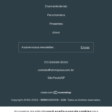
Diamante de lab
Para homens
Presentes
Ahmi
(11) 99998‑3090‬
contato@ahmijoias.com.br
São Paulo/SP
Copyright AHMI JOIAS - 36686912000106 - 2026. Todos os direitos reservados.
Ao navegar por este site
você aceita o uso de cookies
para