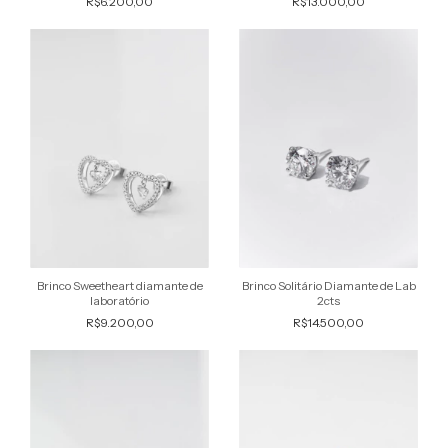
R$6.200,00
R$13.000,00
Brinco Sweetheart diamante de
Brinco Solitário Diamante de Lab
laboratório
2cts
R$9.200,00
R$14.500,00