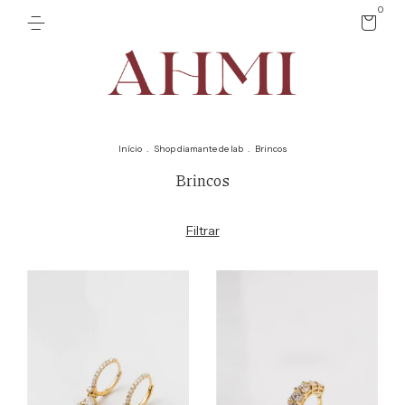
0
Início
.
Shop diamante de lab
.
Brincos
Brincos
Filtrar