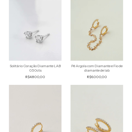
Solitário Coração Diamante LAB
Pé Argola com Diamante e Fio de
0.50cts
diamante de lab
R$4.800,00
R$6.000,00