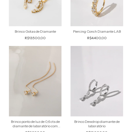
Brinco Gotas de Diamante
Piercing Conch Diamante LAB
R$13.500,00
R$4.400,00
Brinco ponto de luz de 0,6 cts de
Brinco Dewdrop diamante de
diamante de laboratório com
laboratório
extensor