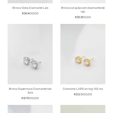
Brinco coração com diamante de
Brinco Gota Diamante Lab
lab
R$6.400,00
R$5.350,00
Diamond LAB Earring 1.62 cts
Brinco Supernova Diamante lab
3cts
R$12.500,00
R$17.500,00